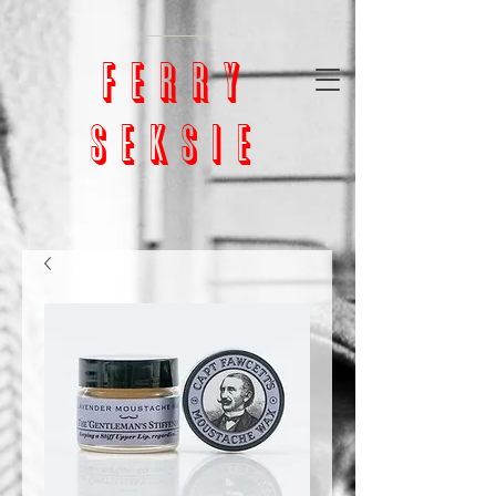
google-site-
verification=bm5GX8WVpcHNCs0S4h1vrChjQD153ZEnORrcUX7NAjU
ferry
seksie