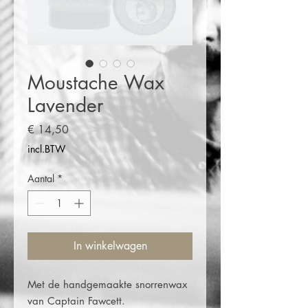
Moustache Wax
Lavender
Prijs
€ 14,50
incl.BTW
Aantal
*
In winkelwagen
Met de handgemaakte snorrenwax
van Captain Fawcett.